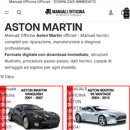
Manuali Officina Ufficiali - DOWNLOAD IMMEDIATO
Total
articol
nel
carrell
0
ASTON MARTIN
Manuali Officina
Aston Martin
ufficiali - Manuali tecnici
completi per riparazione, manutenzione e diagnosi
professionale.
Formato digitale con download immediato
, istruzioni
illustrate, procedure passo-passo, dati tecnici, coppie di
serraggio ed esplosi per ogni modello.
Filtro
Manuale
MANUALE
Officina
OFFICINA
Aston
ASTON
Martin
MARTIN
Vanquish
V8
(2001-
VANTAGE
2007)
(2004-