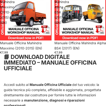
Mahindra
Mahindra
Maxximo
Alpha
(2010-
BS4
2015)
(2017)
(EN)
(EN)
Manuale Officina Mahindra
Manuale Officina Mahindra Alpha
Maxximo (2010-2015) (EN)
BS4 (2017) (EN)
€7,99
€7,99
📘
DOWNLOAD DIGITALE
IMMEDIATO – MANUALE OFFICINA
UFFICIALE
Accedi subito al
Manuale Officina Ufficiale
del tuo veicolo: la
guida tecnica più completa, affidabile e aggiornata, progettata
direttamente dal costruttore per fornire tutte le informazioni
necessarie a
manutenzione, diagnosi e riparazioni
professionali
.