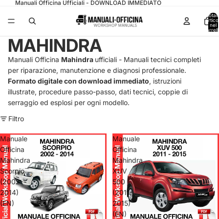
Manuali Officina Ufficiali - DOWNLOAD IMMEDIATO
Total
articol
nel
carrell
0
MAHINDRA
Manuali Officina
Mahindra
ufficiali - Manuali tecnici completi
per riparazione, manutenzione e diagnosi professionale.
Formato digitale con download immediato
, istruzioni
illustrate, procedure passo-passo, dati tecnici, coppie di
serraggio ed esplosi per ogni modello.
Filtro
Manuale
Manuale
Officina
Officina
Mahindra
Mahindra
Scorpio
XUV
(2002-
500
2014)
(2011-
(EN)
2015)
(EN)