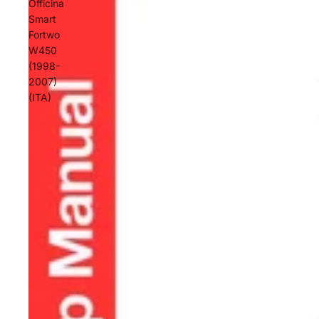
Officina
Smart
Fortwo
W450
(1998-
2007)
(ITA)