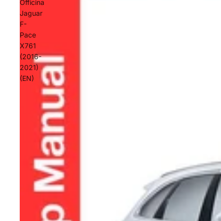
Officina
Jaguar
F-
Pace
X761
(2016-
2021)
(EN)