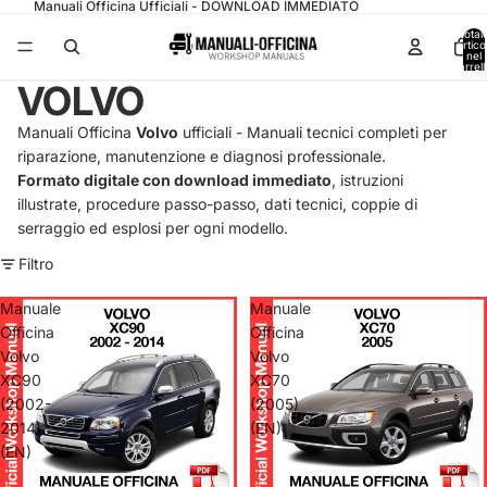
Manuali Officina Ufficiali - DOWNLOAD IMMEDIATO
Total
articol
nel
carrell
0
VOLVO
Manuali Officina
Volvo
ufficiali - Manuali tecnici completi per
riparazione, manutenzione e diagnosi professionale.
Formato digitale con download immediato
, istruzioni
illustrate, procedure passo-passo, dati tecnici, coppie di
serraggio ed esplosi per ogni modello.
Filtro
Manuale
Manuale
Officina
Officina
Volvo
Volvo
XC90
XC70
(2002-
(2005)
2014)
(EN)
(EN)