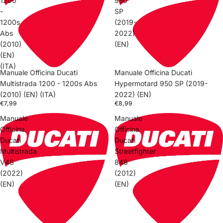
1200
950
-
SP
1200s
(2019-
Abs
2022)
(2010)
(EN)
(EN)
(ITA)
Manuale Officina Ducati
Manuale Officina Ducati
Multistrada 1200 - 1200s Abs
Hypermotard 950 SP (2019-
(2010) (EN) (ITA)
2022) (EN)
€7,99
€8,99
Manuale
Manuale
Officina
Officina
Ducati
Ducati
Multistrada
Streetfighter
V4S
848
(2022)
(2012)
(EN)
(EN)