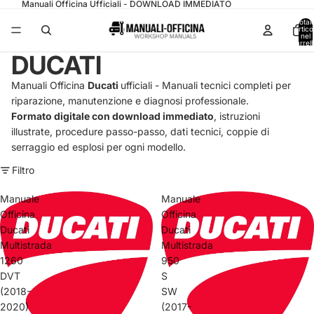
Manuali Officina Ufficiali - DOWNLOAD IMMEDIATO
Total
articol
nel
carrell
0
DUCATI
Manuali Officina
Ducati
ufficiali - Manuali tecnici completi per
riparazione, manutenzione e diagnosi professionale.
Formato digitale con download immediato
, istruzioni
illustrate, procedure passo-passo, dati tecnici, coppie di
serraggio ed esplosi per ogni modello.
Filtro
Manuale
Manuale
Officina
Officina
Ducati
Ducati
Multistrada
Multistrada
1260
950
DVT
S
(2018-
SW
2020)
(2017-