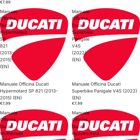
€7,99
Manuale
Manuale
Officina
Officina
Ducati
Ducati
Hypermotard
Superbike
SP
Panigale
821
V4S
(2013-
(2022)
2015)
(EN)
(EN)
Manuale Officina Ducati
Manuale Officina Ducati
Hypermotard SP 821 (2013-
Superbike Panigale V4S (2022)
2015) (EN)
(EN)
€7,99
€7,99
Manuale
Manuale
Officina
Officina
Ducati
Ducati
Multistrada
Hypermotard