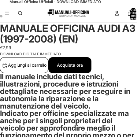
Manuali Officina Ufficiali - DOWNLOAD IMMEDIATO
Total
articol
nel
carrell
0
MANUALE OFFICINA AUDI A3
(1997-2008) (EN)
€7,99
DOWNLOAD DIGITALE IMMEDIATO
Aggiungi al carrello
Acquista ora
Il manuale include dati tecnici,
illustrazioni, procedure e istruzioni
dettagliate necessarie per eseguire in
autonomia la riparazione e la
manutenzione del veicolo.
Indicato per officine specializzate ma
anche per i singoli proprietari del
veicolo per approfondire meglio il
funzionamento del proprio mezzo o per