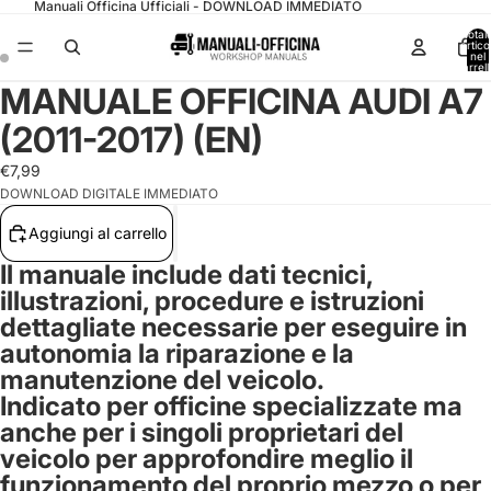
Manuali Officina Ufficiali - DOWNLOAD IMMEDIATO
Total
articol
nel
carrell
0
MANUALE OFFICINA AUDI A7
(2011-2017) (EN)
€7,99
DOWNLOAD DIGITALE IMMEDIATO
Aggiungi al carrello
Il manuale include dati tecnici,
illustrazioni, procedure e istruzioni
dettagliate necessarie per eseguire in
autonomia la riparazione e la
manutenzione del veicolo.
Indicato per officine specializzate ma
anche per i singoli proprietari del
veicolo per approfondire meglio il
funzionamento del proprio mezzo o per