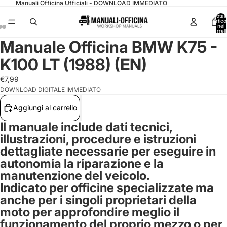
Manuali Officina Ufficiali - DOWNLOAD IMMEDIATO
Total
articol
nel
carrell
0
Manuale Officina BMW K75 -
K100 LT (1988) (EN)
€7,99
DOWNLOAD DIGITALE IMMEDIATO
Aggiungi al carrello
Il manuale include dati tecnici,
illustrazioni, procedure e istruzioni
dettagliate necessarie per eseguire in
autonomia la riparazione e la
manutenzione del veicolo.
Indicato per officine specializzate ma
anche per i singoli proprietari della
moto per approfondire meglio il
funzionamento del proprio mezzo o per