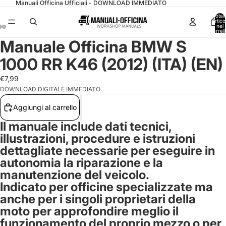
Manuali Officina Ufficiali - DOWNLOAD IMMEDIATO
Total
articol
nel
carrell
0
Manuale Officina BMW S
1000 RR K46 (2012) (ITA) (EN)
€7,99
DOWNLOAD DIGITALE IMMEDIATO
Aggiungi al carrello
Il manuale include dati tecnici,
illustrazioni, procedure e istruzioni
dettagliate necessarie per eseguire in
autonomia la riparazione e la
manutenzione del veicolo.
Indicato per officine specializzate ma
anche per i singoli proprietari della
moto per approfondire meglio il
funzionamento del proprio mezzo o per