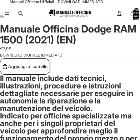
Manuali Officina Ufficiali - DOWNLOAD IMMEDIATO
Total
articol
nel
carrell
0
Manuale Officina Dodge RAM
1500 (2021) (EN)
€7,99
DOWNLOAD DIGITALE IMMEDIATO
Aggiungi al carrello
Il manuale include dati tecnici,
illustrazioni, procedure e istruzioni
dettagliate necessarie per eseguire in
autonomia la riparazione e la
manutenzione del veicolo.
Indicato per officine specializzate ma
anche per i singoli proprietari del
veicolo per approfondire meglio il
funzionamento del proprio mezzo o per