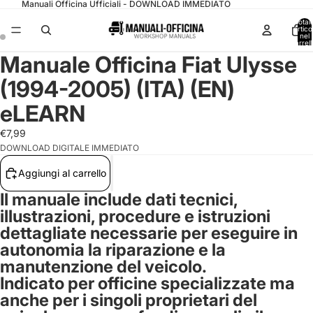
Manuali Officina Ufficiali - DOWNLOAD IMMEDIATO
Total
articol
nel
carrell
0
Manuale Officina Fiat Ulysse
(1994-2005) (ITA) (EN)
eLEARN
€7,99
DOWNLOAD DIGITALE IMMEDIATO
Aggiungi al carrello
Il manuale include dati tecnici,
illustrazioni, procedure e istruzioni
dettagliate necessarie per eseguire in
autonomia la riparazione e la
manutenzione del veicolo.
Indicato per officine specializzate ma
anche per i singoli proprietari del