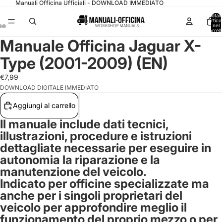
Manuali Officina Ufficiali - DOWNLOAD IMMEDIATO
Total
articol
nel
carrell
0
Manuale Officina Jaguar X-
Type (2001-2009) (EN)
€7,99
DOWNLOAD DIGITALE IMMEDIATO
Aggiungi al carrello
Il manuale include dati tecnici,
illustrazioni, procedure e istruzioni
dettagliate necessarie per eseguire in
autonomia la riparazione e la
manutenzione del veicolo.
Indicato per officine specializzate ma
anche per i singoli proprietari del
veicolo per approfondire meglio il
funzionamento del proprio mezzo o per