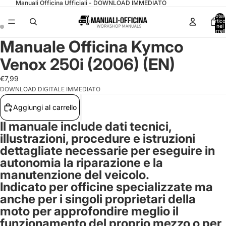
Manuali Officina Ufficiali - DOWNLOAD IMMEDIATO
Total
articol
nel
carrell
0
Manuale Officina Kymco
Venox 250i (2006) (EN)
€7,99
DOWNLOAD DIGITALE IMMEDIATO
Aggiungi al carrello
Il manuale include dati tecnici,
illustrazioni, procedure e istruzioni
dettagliate necessarie per eseguire in
autonomia la riparazione e la
manutenzione del veicolo.
Indicato per officine specializzate ma
anche per i singoli proprietari della
moto per approfondire meglio il
funzionamento del proprio mezzo o per