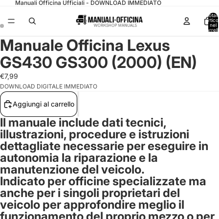
Manuali Officina Ufficiali - DOWNLOAD IMMEDIATO
Total
articol
nel
carrell
0
Manuale Officina Lexus
GS430 GS300 (2000) (EN)
€7,99
DOWNLOAD DIGITALE IMMEDIATO
Aggiungi al carrello
Il manuale include dati tecnici,
illustrazioni, procedure e istruzioni
dettagliate necessarie per eseguire in
autonomia la riparazione e la
manutenzione del veicolo.
Indicato per officine specializzate ma
anche per i singoli proprietari del
veicolo per approfondire meglio il
funzionamento del proprio mezzo o per