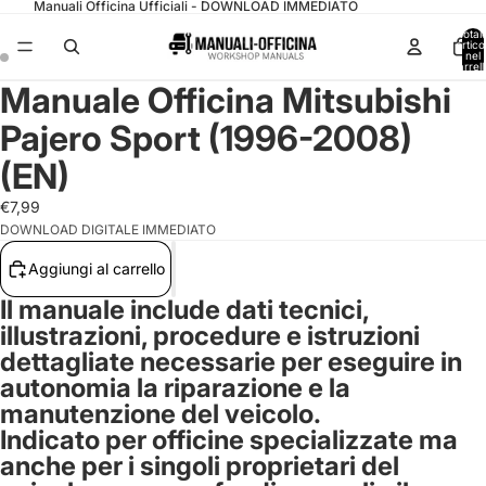
Manuali Officina Ufficiali - DOWNLOAD IMMEDIATO
Total
articol
nel
carrell
0
Manuale Officina Mitsubishi
Pajero Sport (1996-2008)
(EN)
€7,99
DOWNLOAD DIGITALE IMMEDIATO
Aggiungi al carrello
Il manuale include dati tecnici,
illustrazioni, procedure e istruzioni
dettagliate necessarie per eseguire in
autonomia la riparazione e la
manutenzione del veicolo.
Indicato per officine specializzate ma
anche per i singoli proprietari del