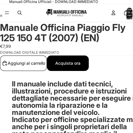
Manuali Officina Ufficiali - DOWNLOAD IMMEDIATO
Total
articol
nel
carrell
0
Manuale Officina Piaggio Fly
125 150 4T (2007) (EN)
€7,99
DOWNLOAD DIGITALE IMMEDIATO
Aggiungi al carrello
Acquista ora
Il manuale include dati tecnici,
illustrazioni, procedure e istruzioni
dettagliate necessarie per eseguire 
autonomia la riparazione e la
manutenzione del veicolo.
Indicato per officine specializzate 
anche per i singoli proprietari della