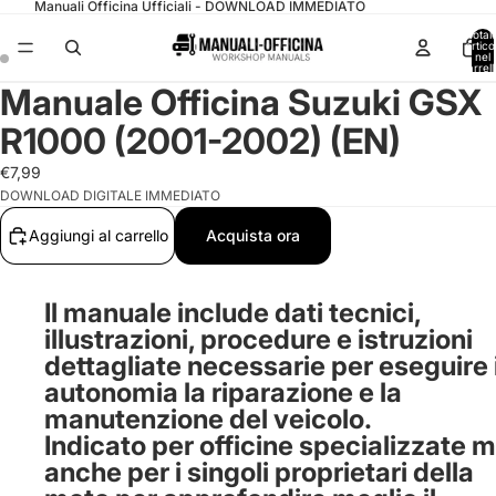
Manuali Officina Ufficiali - DOWNLOAD IMMEDIATO
Total
articol
nel
carrell
0
Manuale Officina Suzuki GSX
R1000 (2001-2002) (EN)
€7,99
DOWNLOAD DIGITALE IMMEDIATO
Aggiungi al carrello
Acquista ora
Il manuale include dati tecnici,
illustrazioni, procedure e istruzioni
dettagliate necessarie per eseguire 
autonomia la riparazione e la
manutenzione del veicolo.
Indicato per officine specializzate 
anche per i singoli proprietari della