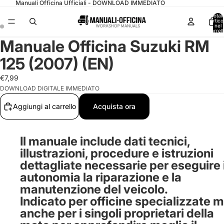
Manuali Officina Ufficiali - DOWNLOAD IMMEDIATO
Total
articol
nel
carrell
0
Manuale Officina Suzuki RM
125 (2007) (EN)
€7,99
DOWNLOAD DIGITALE IMMEDIATO
Aggiungi al carrello
Acquista ora
Il manuale include dati tecnici,
illustrazioni, procedure e istruzioni
dettagliate necessarie per eseguire 
autonomia la riparazione e la
manutenzione del veicolo.
Indicato per officine specializzate 
anche per i singoli proprietari della