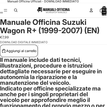
Manuali Officina Ufficiali - DOWNLOAD IMMEDIATO
Total
articol
nel
carrell
0
Manuale Officina Suzuki
Wagon R+ (1999-2007) (EN)
€7,99
DOWNLOAD DIGITALE IMMEDIATO
Aggiungi al carrello
Il manuale include dati tecnici,
illustrazioni, procedure e istruzioni
dettagliate necessarie per eseguire in
autonomia la riparazione e la
manutenzione del veicolo.
Indicato per officine specializzate ma
anche per i singoli proprietari del
veicolo per approfondire meglio il
funzionamento del proprio mezzo o per