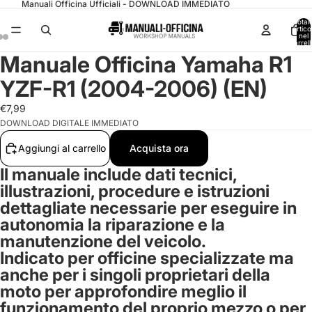
Manuali Officina Ufficiali - DOWNLOAD IMMEDIATO
Total
articol
nel
carrell
0
Manuale Officina Yamaha R1
YZF-R1 (2004-2006) (EN)
€7,99
DOWNLOAD DIGITALE IMMEDIATO
Aggiungi al carrello
Acquista ora
Il manuale include dati tecnici,
illustrazioni, procedure e istruzioni
dettagliate necessarie per eseguire in
autonomia la riparazione e la
manutenzione del veicolo.
Indicato per officine specializzate ma
anche per i singoli proprietari della
moto per approfondire meglio il
funzionamento del proprio mezzo o per